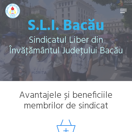
Skip
Men
to
S.L.I. Bacău
Close
main
Menu
content
Sindicatul Liber din
Învăţământul Judeţului Bacău
Avantajele și beneficiile
membrilor de sindicat