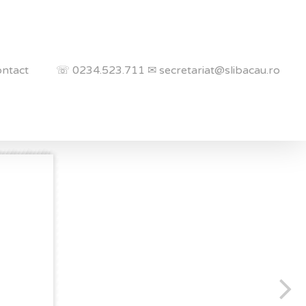
ntact
☏ 0234.523.711 ✉ secretariat@slibacau.ro