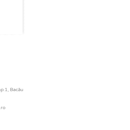
 ap.1, Bacău
.ro