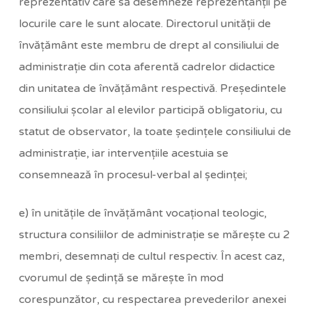
reprezentativ care să desemneze reprezentanţii pe
locurile care le sunt alocate. Directorul unităţii de
învăţământ este membru de drept al consiliului de
administraţie din cota aferentă cadrelor didactice
din unitatea de învăţământ respectivă. Preşedintele
consiliului şcolar al elevilor participă obligatoriu, cu
statut de observator, la toate şedinţele consiliului de
administraţie, iar intervenţiile acestuia se
consemnează în procesul-verbal al şedinţei;
e) în unităţile de învăţământ vocaţional teologic,
structura consiliilor de administraţie se măreşte cu 2
membri, desemnaţi de cultul respectiv. În acest caz,
cvorumul de şedinţă se măreşte în mod
corespunzător, cu respectarea prevederilor anexei