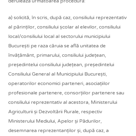
derulează următoarea procedură:
a) solicită, în scris, după caz, consiliului reprezentativ
al părinţilor, consiliului şcolar al elevilor, consiliului
local/consiliului local al sectorului municipiului
Bucureşti pe raza căruia se află unitatea de
învăţământ, primarului, consiliului judeţean,
preşedintelui consiliului judeţean, preşedintelui
Consiliului General al Municipiului Bucureşti,
operatorilor economici parteneri, asociaţiilor
profesionale partenere, consorţiilor partenere sau
consiliului reprezentativ al acestora, Ministerului
Agriculturii şi Dezvoltării Rurale, respectiv
Ministerului Mediului, Apelor şi Pădurilor,
desemnarea reprezentanţilor şi, după caz, a