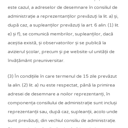
este cazul, a adreselor de desemnare în consiliul de
administraţie a reprezentanţilor prevăzuţi la lit. a) şi,
după caz, a supleanţilor prevăzuţi la art. 6 alin. (1) lit.
e) şi f), se comunică membrilor, supleanţilor, dacă
aceştia există, şi observatorilor şi se publică la
avizierul şcolar, precum şi pe website-ul unităţii de
învăţământ preuniversitar.
(3) În condiţiile în care termenul de 15 zile prevăzut
la alin. (2) lit. a) nu este respectat, până la primirea
adresei de desemnare a noilor reprezentanţi, în
componenţa consiliului de administraţie sunt incluşi
reprezentanţii sau, după caz, supleanţii, acolo unde
sunt prevăzuţi, din vechiul consiliu de administraţie.