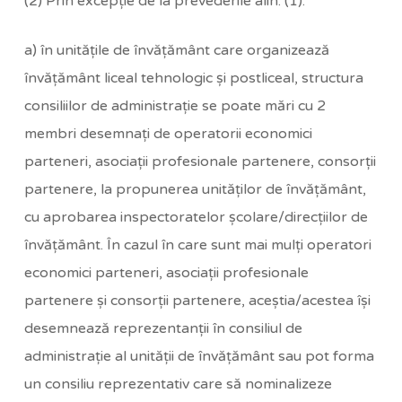
(2) Prin excepţie de la prevederile alin. (1):
a) în unităţile de învăţământ care organizează
învăţământ liceal tehnologic şi postliceal, structura
consiliilor de administraţie se poate mări cu 2
membri desemnaţi de operatorii economici
parteneri, asociaţii profesionale partenere, consorţii
partenere, la propunerea unităţilor de învăţământ,
cu aprobarea inspectoratelor şcolare/direcţiilor de
învăţământ. În cazul în care sunt mai mulţi operatori
economici parteneri, asociaţii profesionale
partenere şi consorţii partenere, aceştia/acestea îşi
desemnează reprezentanţii în consiliul de
administraţie al unităţii de învăţământ sau pot forma
un consiliu reprezentativ care să nominalizeze