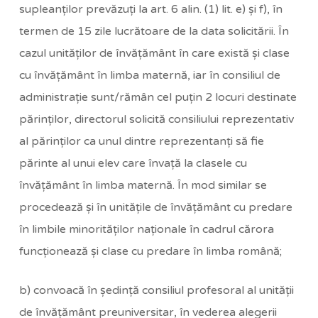
supleanţilor prevăzuţi la art. 6 alin. (1) lit. e) şi f), în
termen de 15 zile lucrătoare de la data solicitării. În
cazul unităţilor de învăţământ în care există şi clase
cu învăţământ în limba maternă, iar în consiliul de
administraţie sunt/rămân cel puţin 2 locuri destinate
părinţilor, directorul solicită consiliului reprezentativ
al părinţilor ca unul dintre reprezentanţi să fie
părinte al unui elev care învaţă la clasele cu
învăţământ în limba maternă. În mod similar se
procedează şi în unităţile de învăţământ cu predare
în limbile minorităţilor naţionale în cadrul cărora
funcţionează şi clase cu predare în limba română;
b) convoacă în şedinţă consiliul profesoral al unităţii
de învăţământ preuniversitar, în vederea alegerii