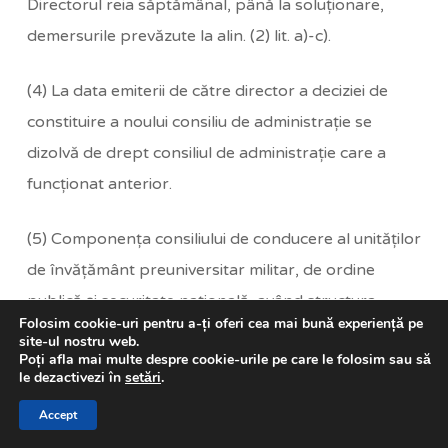
Directorul reia săptămânal, până la soluţionare,
demersurile prevăzute la alin. (2) lit. a)-c).
(4) La data emiterii de către director a deciziei de
constituire a noului consiliu de administraţie se
dizolvă de drept consiliul de administraţie care a
funcţionat anterior.
(5) Componenţa consiliului de conducere al unităţilor
de învăţământ preuniversitar militar, de ordine
publică şi securitate naţională, având structura
Folosim cookie-uri pentru a-ți oferi cea mai bună experiență pe
prevăzută la art. 4 alin. (2) lit. f), se stabileşte potrivit
site-ul nostru web.
Poți afla mai multe despre cookie-urile pe care le folosim sau să
precizărilor cu specific militar, de ordine publică şi
le dezactivezi în
setări
.
securitate naţională reglementate prin ordine,
Accept
regulamente şi instrucţiuni proprii.