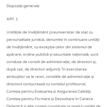
Dispoziţii generale
ART. 1
Unităţile de învăţământ preuniversitar de stat cu
personalitate juridică, denumite în continuare unităţi
de învăţământ, cu excepţia celor din sistemul de
apărare, ordine publică şi securitate naţională, sunt
conduse de consilii de administraţie, de directori şi,
după caz, de directori adjuncţi. În exercitarea
atribuţiilor ce le revin, consiliile de administraţie şi
directorii conlucrează cu consiliul profesoral,
Comisia pentru Evaluarea şi Asigurarea Calităţii,
Comisia pentru Formare şi Dezvoltare în Cariera
Didactică şi alte comisii constituite la nivelul unităţii de