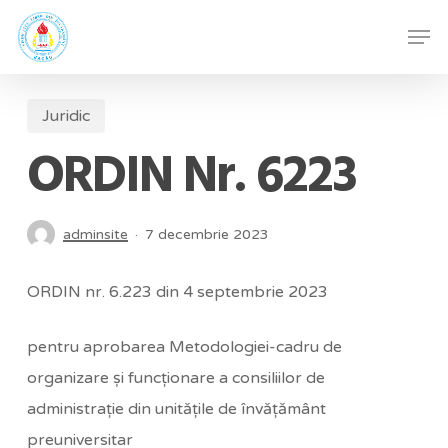
Skip
Men
to
Close
main
Menu
content
Juridic
ORDIN Nr. 6223
adminsite
7 decembrie 2023
ORDIN nr. 6.223 din 4 septembrie 2023
pentru aprobarea Metodologiei-cadru de
organizare şi funcţionare a consiliilor de
administraţie din unităţile de învăţământ
preuniversitar